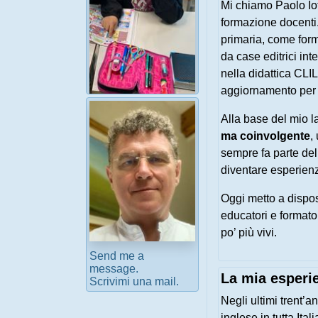
Mi chiamo Paolo Iot
formazione docenti.
primaria, come forma
da case editrici in
nella didattica CLI
aggiornamento per c
Ready-to-use
Alla base del mio 
activities for your
class
ma coinvolgente
,
sempre fa parte de
diventare esperienz
Oggi metto a dispo
educatori e formato
po’ più vivi.
Send me a
message.
La mia esperi
Scrivimi una mail.
Negli ultimi trent’a
inglese in tutta Ital