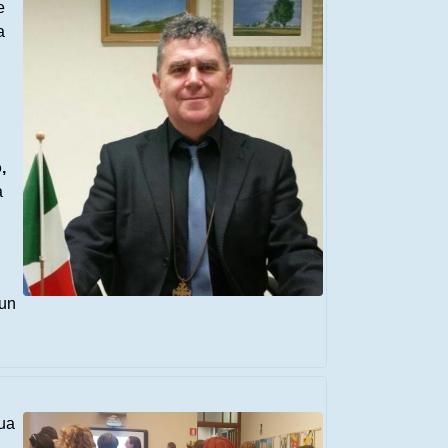
e
a
,
a
 un
gua