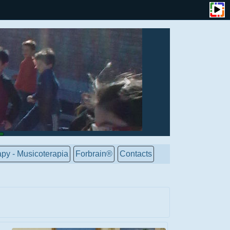
py - Musicoterapia
Forbrain®
Contacts