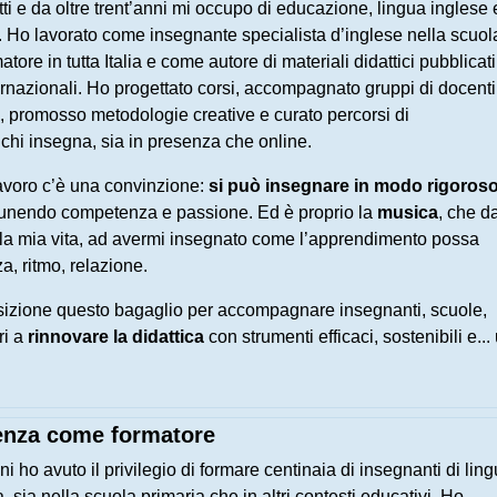
ti e da oltre trent’anni mi occupo di educazione, lingua inglese 
 Ho lavorato come insegnante specialista d’inglese nella scuol
tore in tutta Italia e come autore di materiali didattici pubblicati
ternazionali. Ho progettato corsi, accompagnato gruppi di docenti
L, promosso metodologie creative e curato percorsi di
hi insegna, sia in presenza che online.
lavoro c’è una convinzione:
si può insegnare in modo rigoroso
 unendo competenza e passione. Ed è proprio la
musica
, che d
lla mia vita, ad avermi insegnato come l’apprendimento possa
a, ritmo, relazione.
sizione questo bagaglio per accompagnare insegnanti, scuole,
ri a
rinnovare la didattica
con strumenti efficaci, sostenibili e...
enza come formatore
nni ho avuto il privilegio di formare centinaia di insegnanti di lin
ia, sia nella scuola primaria che in altri contesti educativi. Ho