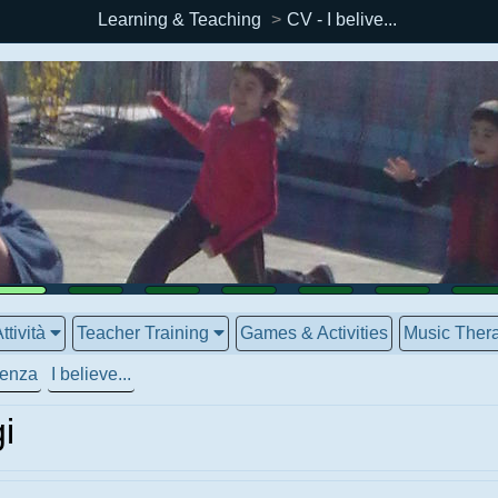
Learning & Teaching
CV - I belive...
ttività
Teacher Training
Games & Activities
Music Thera
cenza
I believe...
i