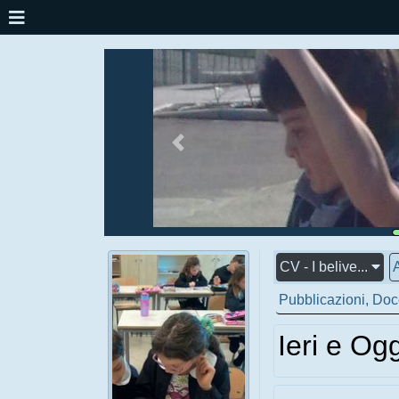
CV - I belive...
A
Pubblicazioni, Do
Ieri e Ogg